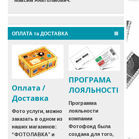
Максим Анатолійович.
ОПЛАТА та ДОСТАВКА
ПРОГРАМА
Оплата /
ЛОЯЛЬНОСТІ
Доставка
Программа
лояльности
Фото услуги, можно
компании
заказать в одном из
Фотофонд была
наших магазинов:
создана для того,
“ФОТОЛАВКА” и