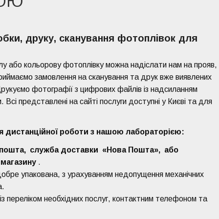
ТОЮ
бки, друку, сканування фотоплівок для
лу або кольорову фотоплівку можна надіслати нам на прояв,
риймаємо замовлення на сканування та друк вже виявлених
 Друкуємо фотографії з цифрових файлів із надсиланням
 Всі представлені на сайті послуги доступні у Києві та для
ля дистанційної роботи з нашою лабораторією:
рпошта,
служба доставки
«Нова Пошта»,
або
 магазину
.
добре упакована, з урахуванням недопущення механічних
а.
 із переліком необхідних послуг, контактним телефоном та