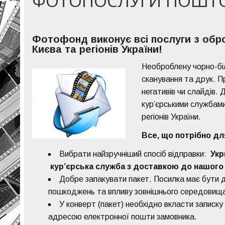
ФОТОПОСЛУГИ ПОШ
Фотофонд виконує всі послуги з обро
Києва та регіонів України!
Необроблену чорно-бі
сканування та друк. П
негативів чи слайдів.
кур’єрськими службами.
регіонів України.
Все, що потрібно д
Вибрати найзручніший спосіб відправки:
Ук
кур’єрська служба з доставкою до нашого
Добре запакувати пакет. Посилка має бути 
пошкоджень та впливу зовнішнього середовищ
У конверт (пакет) необхідно вкласти записку
адресою електронної пошти замовника.