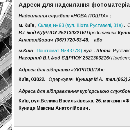
Адреси для надсилання фотоматеріа
Надсилання службою «НОВА ПОШТА»
:
м. Київ,
Склад № 93 (вул. Шота Руставелі, 31а)
.
О
В.І. /код ЄДРПОУ 2521303216/
Представник
Куни
Анатолійович (067) 720-63-48. або
м.Київ
Поштомат № 43778 (
вул .
Шота
Руставе
Нагорний В.І. /код ЄДРПОУ 2521303216/
Предст
Адреса для відправки «УКРПОШТА»:
Київ, 03022.
Одержувач
Куниця М.А.
тел.(063) 
Адреса для відправлення кур’єрською службо
Київ, вул.Велика Васильківська, 26. магазин «Фо
Куниця Максим Анатолійович
.