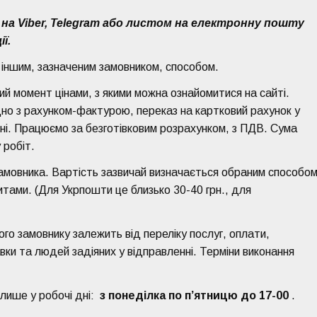
 на Viber, Telegram або листом на електронну пошту
ії.
іншим, зазначеним замовником, способом.
ий момент цінами, з якими можна ознайомитися на сайті.
дно з рахунком-фактурою, переказ на картковий рахунок у
ні. Працюємо за безготівковим розрахунком, з ПДВ. Сума
 робіт.
замовника. Вартість зазвичай визначається обраним способо
итами. (Для Укрпошти це близько 30-40 грн., для
го замовнику залежить від переліку послуг, оплати,
ки та людей задіяних у відправленні. Терміни виконання
 лише у робочі дні:
з понеділка по п’ятницю до 17-00
.