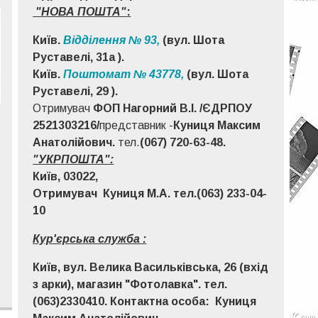
"НОВА ПОШТА"
:
Київ.
Відділення № 93,
(вул. Шота
Руставелі, 31а ).
Київ.
Поштомат № 43778,
(вул. Шота
Руставелі, 29 ).
Отримувач
ФОП Нагорний В.І. /ЄДРПОУ
2521303216/
представник -
Куниця Максим
Анатолійович.
тел.
(067) 720-63-48.
"УКРПОШТА":
Київ, 03022,
Отримувач
Куниця М.А. тел.(063) 233-04-
10
Кур'єрська служба :
Київ, вул. Велика Васильківська, 26 (вхід
з арки), магазин "Фотолавка". тел.
(063)2330410.
Контактна особа:
Куниця