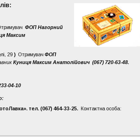
лів:
тримувач
ФОП Нагорний
ця Максим
лі
, 29
)
Отримувач
ФОП
авник
Куниця Максим Анатолійович (067) 720-63-48.
233-04-10
ю:
тоЛавка». тел. (067) 464-33-25.
Контактна особа: