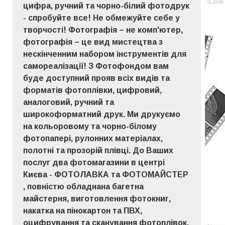
цифра, ручний та чорно-білий фотодрук
- спробуйте все! Не обмежуйте себе у
творчості! Фотографія – не комп'ютер,
фотографія – це вид мистецтва з
нескінченним набором інструментів для
самореалізації! З Фотофондом вам
буде доступний прояв всіх видів та
форматів фотоплівки, цифровий,
аналоговий, ручний та
широкоформатний друк. Ми друкуємо
на кольоровому та чорно-білому
фотопапері, рулонних матеріалах,
полотні та прозорій плівці. До Ваших
послуг два фотомагазини в центрі
Києва - ФОТОЛАВКА та ФОТОМАЙСТЕР
, повністю обладнана багетна
майстерня, виготовлення фотокниг,
накатка на пінокартон та ПВХ,
оцифрування та сканування фотоплівок,