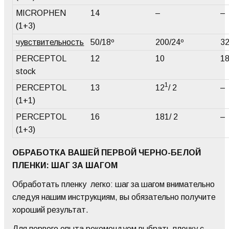
MICROPHEN
14
–
–
(1+3)
чувствительность
50/18º
200/24º
32
PERCEPTOL
12
10
1
stock
1
PERCEPTOL
13
12
/ 2
–
(1+1)
PERCEPTOL
16
181/ 2
–
(1+3)
ОБРАБОТКА ВАШЕЙ ПЕРВОЙ ЧЕРНО-БЕЛОЙ
ПЛЕНКИ: ШАГ ЗА ШАГОМ
Обработать пленку легко: шаг за шагом внимательно
следуя нашим инструкциям, вы обязательно получите
хороший результат.
Для первого опыта рекомендуем выбрать пленку с