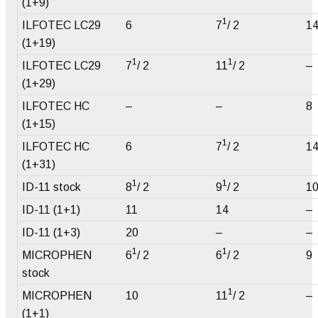
(1+9)
1
ILFOTEC LC29
6
7
/ 2
1
(1+19)
1
1
ILFOTEC LC29
7
/ 2
11
/ 2
–
(1+29)
ILFOTEC HC
–
–
8
(1+15)
1
ILFOTEC HC
6
7
/ 2
1
(1+31)
1
1
ID-11 stock
8
/ 2
9
/ 2
1
ID-11 (1+1)
11
14
–
ID-11 (1+3)
20
–
–
1
1
MICROPHEN
6
/ 2
6
/ 2
9
stock
1
MICROPHEN
10
11
/ 2
–
(1+1)