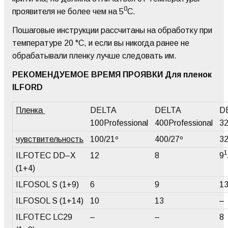
0
проявителя не более чем на 5
C.
Пошаговые инструкции рассчитаны на обработку при
температуре 20 °C, и если вы никогда ранее не
обрабатывали пленку лучше следовать им.
РЕКОМЕНДУЕМОЕ ВРЕМЯ ПРОЯВКИ Для пленок
ILFORD
Пленка
DELTA
DELTA
D
100Professional
400Professional
32
чувствительность
100/21º
400/27º
32
1
ILFOTEC DD–X
12
8
9
(1+4)
ILFOSOL S (1+9)
6
9
1
ILFOSOL S (1+14)
10
13
–
ILFOTEC LC29
–
–
8