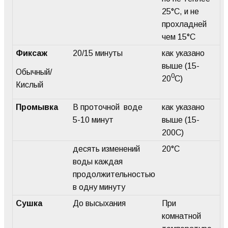
25°C, и не
прохладней
чем 15°C
Фиксаж
20/15 минуты
как указано
выше (15-
Обычный/
0
20
С)
Кислый
Промывка
В проточной воде
как указано
5-10 минут
выше (15-
200С)
десять изменений
20°C
воды каждая
продолжительностью
в одну минуту
Сушка
До высыхания
При
комнатной